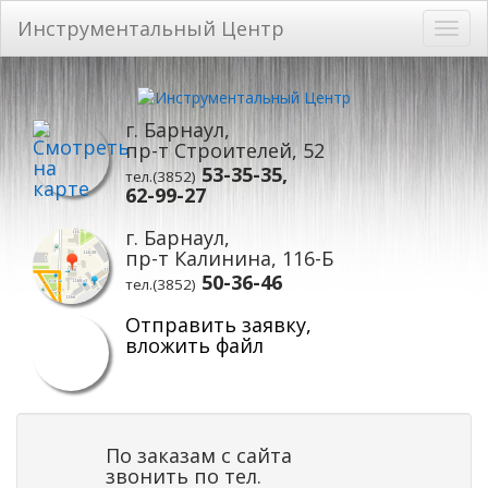
Инструментальный Центр
Toggl
navig
Перейти
к
основному
г. Барнаул,
содержанию
пр-т Строителей, 52
53-35-35,
тел.(3852)
62-99-27
г. Барнаул,
пр-т Калинина, 116-Б
50-36-46
тел.(3852)
Отправить заявку,
вложить файл
По заказам с сайта
звонить по тел.