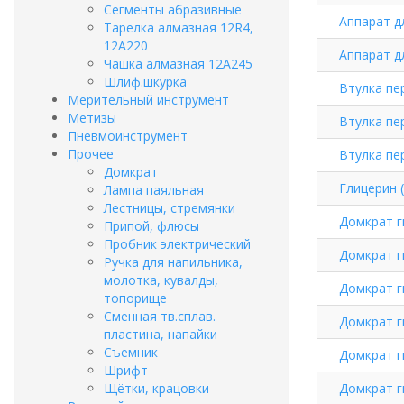
Сегменты абразивные
Аппарат д
Тарелка алмазная 12R4,
12А220
Аппарат д
Чашка алмазная 12А245
Шлиф.шкурка
Втулка пе
Мерительный инструмент
Метизы
Втулка пе
Пневмоинструмент
Прочее
Втулка пе
Домкрат
Глицерин (
Лампа паяльная
Лестницы, стремянки
Домкрат г
Припой, флюсы
Пробник электрический
Домкрат г
Ручка для напильника,
молотка, кувалды,
Домкрат г
топорище
Сменная тв.сплав.
Домкрат г
пластина, напайки
Съемник
Домкрат г
Шрифт
Щётки, крацовки
Домкрат г