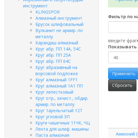
инструмент
KLINGSPOR
Фильтр по 
Алмазный инструмент
Брусок шлифовальный
Вулканит не армир. по
металлу
введите фраг
Карандаш алмазный
Показывать
Круг абр. ПП 14А, 54С
Круг абр. ПП 25А
Круг абр. ПП 64С
Круг абразивный на
ворсовой подложке
Применить
Круг алмазный 1FF1
Сбросить
Круг алмазный 1А1 ПП
Круг лепестковый
Круг отр., зачист., обдир.
армир. по металлу
Круг тарельчатый 12Т
Круг угловой ЗП
Круги чашечные 11ЧК, ЧЦ
Лента для шлиф. машины
Аммоний (
Паста алмазная