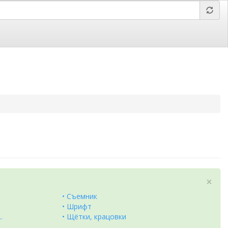
Отправить заявку,
вложить файл
×
• Съемник
• Шрифт
.
• Щётки, крацовки