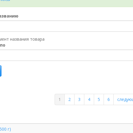
названию
мент названия товара
 по
1
2
3
4
5
6
следую
500 г)