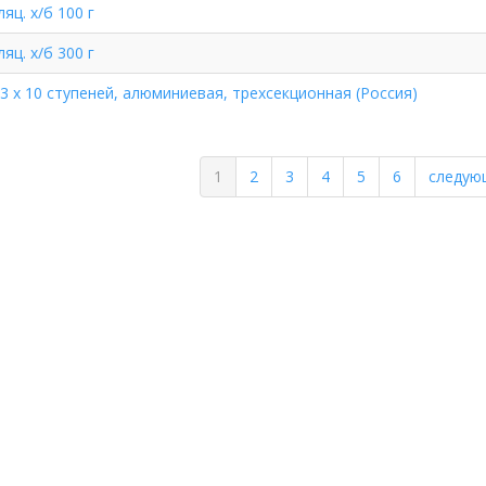
яц. х/б 100 г
яц. х/б 300 г
 3 х 10 ступеней, алюминиевая, трехсекционная (Россия)
1
2
3
4
5
6
следую