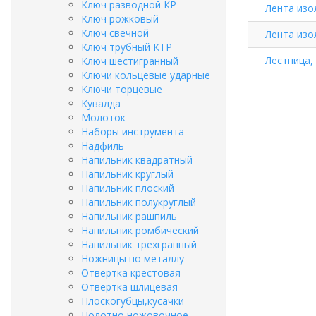
Ключ разводной КР
Лента изол
Ключ рожковый
Ключ свечной
Лента изол
Ключ трубный КТР
Лестница,
Ключ шестигранный
Ключи кольцевые ударные
Ключи торцевые
Кувалда
Молоток
Наборы инструмента
Надфиль
Напильник квадратный
Напильник круглый
Напильник плоский
Напильник полукруглый
Напильник рашпиль
Напильник ромбический
Напильник трехгранный
Ножницы по металлу
Отвертка крестовая
Отвертка шлицевая
Плоскогубцы,кусачки
Полотно ножовочное,