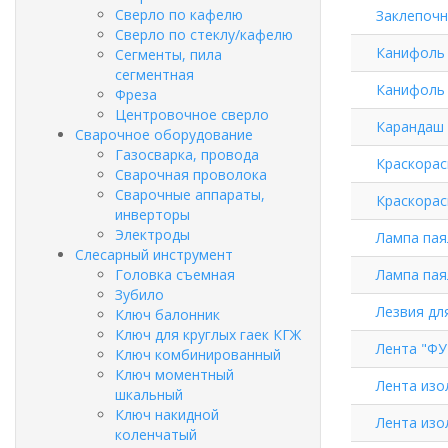
Сверло по кафелю
Заклепочн
Сверло по стеклу/кафелю
Канифоль 
Сегменты, пила
сегментная
Канифоль (
Фреза
Центровочное сверло
Карандаш 
Сварочное оборудование
Газосварка, провода
Краскорас
Сварочная проволока
Сварочные аппараты,
Краскорас
инверторы
Электроды
Лампа пая
Слесарный инструмент
Головка съемная
Лампа пая
Зубило
Лезвия для
Ключ балонник
Ключ для круглых гаек КГЖ
Лента "ФУ
Ключ комбинированный
Ключ моментный
Лента изо
шкальный
Ключ накидной
Лента изо
коленчатый