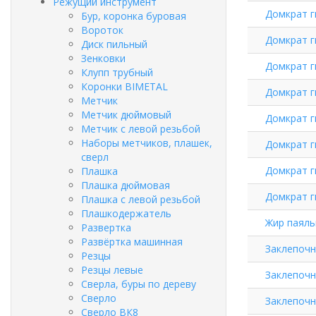
Режущий инструмент
Домкрат г
Бур, коронка буровая
Вороток
Домкрат г
Диск пильный
Зенковки
Домкрат г
Клупп трубный
Коронки BIMETAL
Домкрат г
Метчик
Метчик дюймовый
Домкрат г
Метчик с левой резьбой
Наборы метчиков, плашек,
Домкрат г
сверл
Домкрат г
Плашка
Плашка дюймовая
Домкрат г
Плашка с левой резьбой
Плашкодержатель
Жир паяльн
Развертка
Развёртка машинная
Заклепочн
Резцы
Резцы левые
Заклепочни
Сверла, буры по дереву
Сверло
Заклепочн
Сверло ВК8