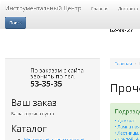
Перейти к основному содержанию
Инструментальный Центр
Главная
Доставка
пр-т Строи
Поиск
53-
тел.(3852)
62-99-27
Главная
По заказам с сайта
звонить по тел.
53-35-35
Проч
Ваш заказ
Подразд
Ваша корзина пуста
• Домкрат
Каталог
• Лампа па
• Лестницы
• Припой, 
Абразивный и сверхтвердый