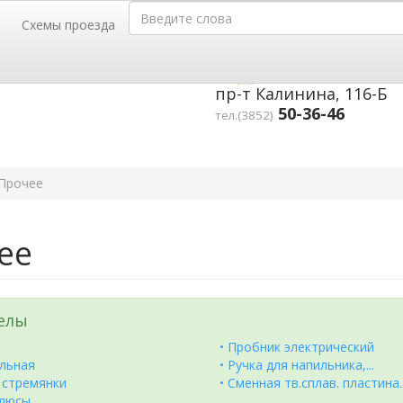
Введите слова
Схемы проезда
г. Барнаул,
телей, 52
г. Барнаул,
35-35,
пр-т Калинина, 116-Б
50-36-46
тел.(3852)
Прочее
ее
елы
• Пробник электрический
яльная
• Ручка для напильника,...
, стремянки
• Сменная тв.сплав. пластина..
флюсы