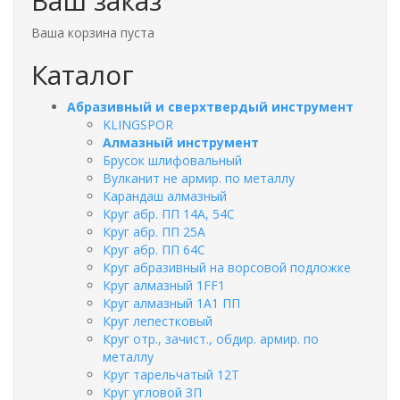
Ваш заказ
Ваша корзина пуста
Каталог
Абразивный и сверхтвердый инструмент
KLINGSPOR
Алмазный инструмент
Брусок шлифовальный
Вулканит не армир. по металлу
Карандаш алмазный
Круг абр. ПП 14А, 54С
Круг абр. ПП 25А
Круг абр. ПП 64С
Круг абразивный на ворсовой подложке
Круг алмазный 1FF1
Круг алмазный 1А1 ПП
Круг лепестковый
Круг отр., зачист., обдир. армир. по
металлу
Круг тарельчатый 12Т
Круг угловой ЗП