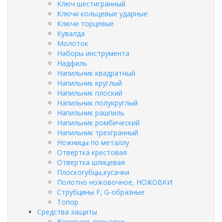
Ключ шестигранный
Ключи кольцевые ударные
Ключи торцевые
Кувалда
Молоток
Наборы инструмента
Надфиль
Напильник квадратный
Напильник круглый
Напильник плоский
Напильник полукруглый
Напильник рашпиль
Напильник ромбический
Напильник трехгранный
Ножницы по металлу
Отвертка крестовая
Отвертка шлицевая
Плоскогубцы,кусачки
Полотно ножовочное, НОЖОВКИ
Струбцины F, G-образные
Топор
Средства защиты
Верхонки, перчатки