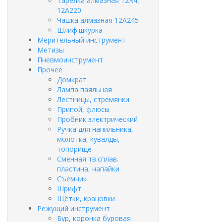
Тарелка алмазная 12R4,
12А220
Чашка алмазная 12А245
Шлиф.шкурка
Мерительный инструмент
Метизы
Пневмоинструмент
Прочее
Домкрат
Лампа паяльная
Лестницы, стремянки
Припой, флюсы
Пробник электрический
Ручка для напильника,
молотка, кувалды,
топорище
Сменная тв.сплав.
пластина, напайки
Съемник
Шрифт
Щётки, крацовки
Режущий инструмент
Бур, коронка буровая