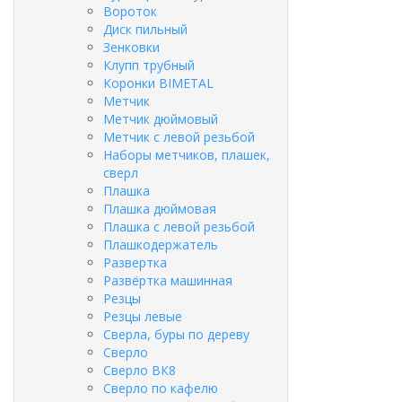
Вороток
Диск пильный
Зенковки
Клупп трубный
Коронки BIMETAL
Метчик
Метчик дюймовый
Метчик с левой резьбой
Наборы метчиков, плашек,
сверл
Плашка
Плашка дюймовая
Плашка с левой резьбой
Плашкодержатель
Развертка
Развёртка машинная
Резцы
Резцы левые
Сверла, буры по дереву
Сверло
Сверло ВК8
Сверло по кафелю