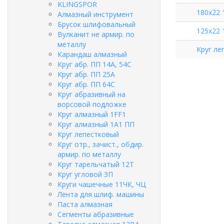
KLINGSPOR
180х22 
Алмазный инструмент
Брусок шлифовальный
125х22 
Вулканит не армир. по
металлу
Круг ле
Карандаш алмазный
Круг абр. ПП 14А, 54С
Круг абр. ПП 25А
Круг абр. ПП 64С
Круг абразивный на
ворсовой подложке
Круг алмазный 1FF1
Круг алмазный 1А1 ПП
Круг лепестковый
Круг отр., зачист., обдир.
армир. по металлу
Круг тарельчатый 12Т
Круг угловой ЗП
Круги чашечные 11ЧК, ЧЦ
Лента для шлиф. машины
Паста алмазная
Сегменты абразивные