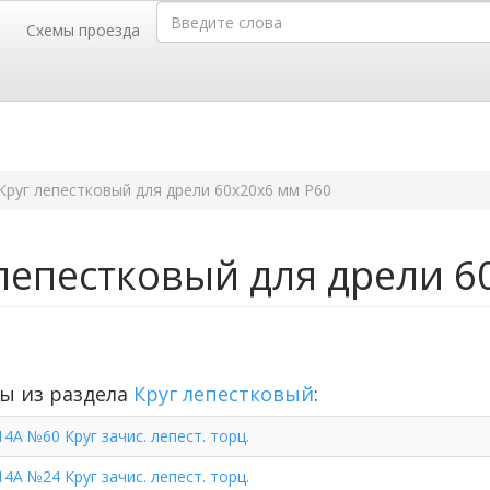
Введите слова
Схемы проезда
г. Барнаул,
г.
телей, 52
пр-т Калинина, 116-Б
35-35,
50-36-46
тел.(3852)
Круг лепестковый для дрели 60х20х6 мм Р60
лепестковый для дрели 6
ы из раздела
Круг лепестковый
:
14А №60 Круг зачис. лепест. торц.
14А №24 Круг зачис. лепест. торц.