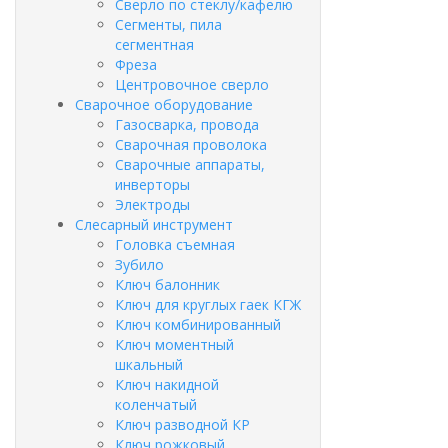
Сверло по стеклу/кафелю
Сегменты, пила
сегментная
Фреза
Центровочное сверло
Сварочное оборудование
Газосварка, провода
Сварочная проволока
Сварочные аппараты,
инверторы
Электроды
Слесарный инструмент
Головка съемная
Зубило
Ключ балонник
Ключ для круглых гаек КГЖ
Ключ комбинированный
Ключ моментный
шкальный
Ключ накидной
коленчатый
Ключ разводной КР
Ключ рожковый