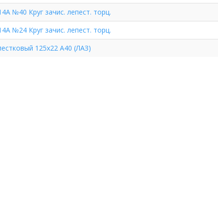
14А №40 Круг зачис. лепест. торц.
14А №24 Круг зачис. лепест. торц.
пестковый 125х22 А40 (ЛАЗ)