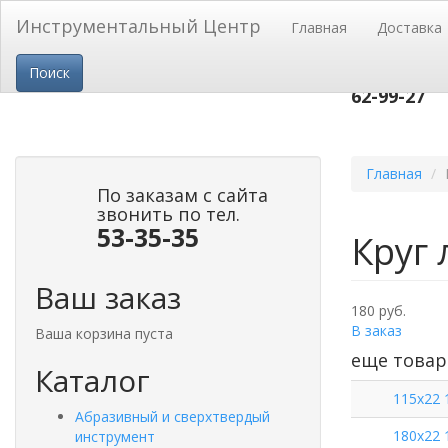
Перейти к основному содержанию
Инструментальный Центр
Главная
Доставка
пр-т Строи
Поиск
53-
тел.(3852)
62-99-27
Главная
По заказам с сайта
звонить по тел.
53-35-35
Круг 
Ваш заказ
180 руб.
В заказ
Ваша корзина пуста
еще товар
Каталог
115х22 
Абразивный и сверхтвердый
180х22 
инструмент