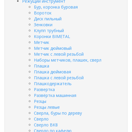
Режущий инструмент
Бур, коронка буровая
Вороток
Диск пильный
Зенковки
Клупп трубный
Коронки BIMETAL
Метчик
Метчик дюймовый
Метчик с левой резьбой
Наборы метчиков, плашек, сверл
Плашка
Плашка дюймовая
Плашка с левой резьбой
Плашкодержатель
Развертка
Развёртка машинная
Резцы
Резцы левые
Сверла, буры по дереву
Сверло
Сверло ВК8
Сверло по кафелю