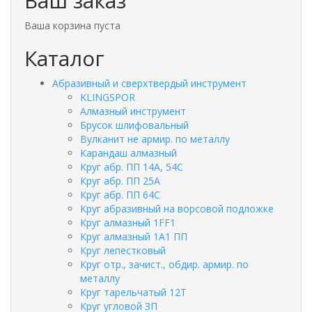
Ваш заказ
Ваша корзина пуста
Каталог
Абразивный и сверхтвердый инструмент
KLINGSPOR
Алмазный инструмент
Брусок шлифовальный
Вулканит не армир. по металлу
Карандаш алмазный
Круг абр. ПП 14А, 54С
Круг абр. ПП 25А
Круг абр. ПП 64С
Круг абразивный на ворсовой подложке
Круг алмазный 1FF1
Круг алмазный 1А1 ПП
Круг лепестковый
Круг отр., зачист., обдир. армир. по
металлу
Круг тарельчатый 12Т
Круг угловой ЗП